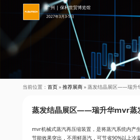
广州 | 保利世贸博览馆
2027年3月3-5日
当前位置：
首页
»
推荐展商
» 蒸发结晶展区——瑞升
蒸发结晶展区——瑞升华mvr蒸
mvr机械式蒸汽再压缩装置，是将蒸汽系统内
节能效果突出，不用鲜蒸汽，可节省90%以上冷凝