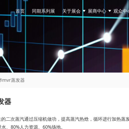
首页
同期系列展
关于展会
展商中心
观众中
华mvr蒸发器
发器
产生的二次蒸汽通过压缩机做功，提高蒸汽热焓，循环进行加热蒸
水、80%人力资源、60%场地。