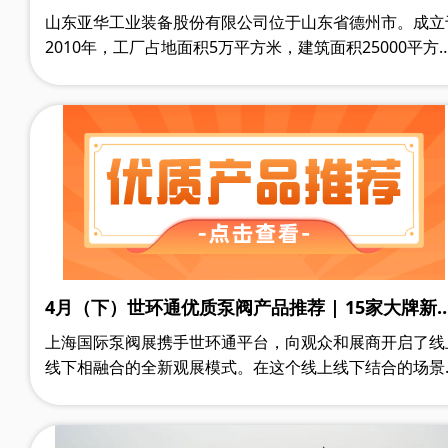
国际泵阀展，众多优质产品相继亮相！
山东亚华工业装备股份有限公司位于山东省德州市。成立
2010年，工厂占地面积5万平方米，建筑面积25000平方
米，是一家专业从事全系列工业阀门和船用阀门的研发、
计和制造的领先企业。主要产品包括控制阀、蝶阀、闸阀
截止阀、止回阀、球阀、隔膜阀、Y型过滤器、橡胶接头
等，以及铝压铸件和各种管道配件。
4月（下）世环通优质泵阀产品推荐 | 15家大牌新
荟萃
上海国际泵阀展携手世环通平台，向观众和展商开启了线
线下相融合的全新观展模式。在这个线上线下结合的场景
中，观众在展前不但能及时获悉供应商发布的新品、行业
议活动等高价值信息，还可以在世环通小程序上搜索到20
家行业优质供应商的产品手册、企业资质、产品解说视频