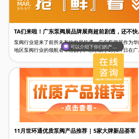
TA们来啦！广东泵阀展品牌展商超前剧透，还不快
围观？
泵阀行业迎来了前所未有的发展机遇。广东泵阀展作为华
可以介绍下你们的产品么？
地区泵阀行业的领航者，将携手广东水展于3月5-7日在广
保利世贸博览馆隆重开幕，展示面积达36,000m²，汇聚
DAB、荏原、佩德罗、白云、利佰特、澳升、南元、首飞
西子、永力、宏久、奥兰克、凯鑫、协羽、戈斯曼、宝琦
800多家优质参展商，展出超20,000件产品。
11月世环通优质泵阀产品推荐 | 5家大牌新品荟萃