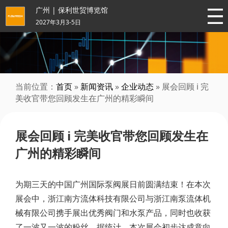
广州 | 保利世贸博览馆
2027年3月3-5日
当前位置：
首页
»
新闻资讯
»
企业动态
» 展会回顾 i 完
美收官带您回顾发生在广州的精彩瞬间
展会回顾 i 完美收官带您回顾发生在
广州的精彩瞬间
为期三天的中国广州国际泵阀展日前圆满结束！在本次
展会中，浙江南方流体科技有限公司与浙江南泵流体机
械有限公司携手展出优秀阀门和水泵产品，同时也收获
了一波又一波的粉丝。据统计，本次展会初步达成意向