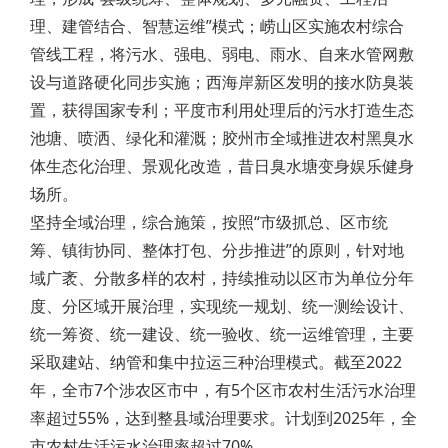
理、建管结合、智慧运维”模式；崂山区实施农村综合
管线工程，将污水、强电、弱电、雨水、自来水管网敷
设与道路硬化同步实施；西海岸新区发明的接水防臭装
置，获得国家专利；平度市利用处理后的污水打造生态
池塘、喷洒、绿化和灌溉；胶州市全域推进农村黑臭水
体生态化治理、景观化改造，昔日臭水塘变身娱乐健身
场所。
坚持全域治理，综合施策，按照“市级抓总、区市统
筹、镇街协同、整体打包、分步推进”的原则，针对地
域广袤、分散多样的农村，持续推动以区市为单位分年
度、分区域开展治理，实现统一规划、统一测绘设计、
统一筹资、统一建设、统一验收、统一运维管理，主要
采取建站、纳管和集中拉运三种治理模式。截至2022
年，全市7个涉农区市中，有5个区市农村生活污水治理
率超过55%，达到整县域治理要求。计划到2025年，全
市农村生活污水治理率超过70%。