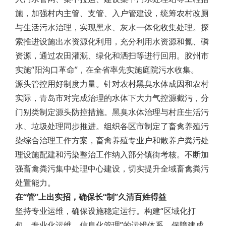
施，加强村内主管、支管、入户管建设，统筹农村改厕
与生活污水治理，实现黑水、灰水一体化收集处理。探
索推进设施出水资源化利用，充分利用水资源和氮、磷
资源，通过农田灌溉、绿化和洒扫等进行回用。胶州市
实施“阳沟口革命”，在全省率先实施庭院污水收集。
源头管控用好制度力量。针对农村黑臭水体成因和农村
实际，青岛市对完成治理的水体下大力气控源截污，分
门别类制定源头防控措施。黑臭水体治理与村庄生活污
水、垃圾处理同步推进。组织各区市制定了畜禽养殖污
染综合治理工作方案，畜禽养殖专业户和散养户粪污处
理设施配建和污染整治工作纳入部分镇街考核。不断加
强畜禽粪污集中处理中心建设，切实提升全域畜禽粪污
处置能力。
在“管”上出实招，确保长“制”久清百姓得益
坚持专业运维，确保设施稳定运行。构建“区域化打
包、专业化运维、信息化管理”的运维体系，保障建成