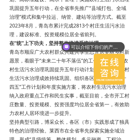
巩固提升五年行动，在全省率先推广“县域打包、全域
治理”模式和集中拉运、纳管、建站等治理方式。截至
2023年8月，青岛市累计完成2813个村庄生活污水治
理，建设标准、投资规模位居全省前列。
在“统”上下功夫，坚持整体推进系统治理
可以介绍下你们的产品么？
青岛市顺应广大农村群众共建共享生态宜居美丽乡村新
愿景，着眼于“未来二十年不落伍”的工作定位，印发农
村生活污水治理巩固提升五年行动计划，推进全市农村
生活污水治理成效持续巩固。组织各区（市）编制“十
四五”工作计划和年度实施方案，将农村生活污水治理
纳入政府重点工作和民生实事，截至目前，全市开工村
庄数量、投资规模、投资强度均位居全省第一，有效助
力农村人居环境进一步提升。
坚持典型引路，博采众长，各区（市）实践形成了独具
特色的治理经验。莱西市在全省率先探索实施全域治
理，形成“县级统筹、整体规划、多元融资、工程治