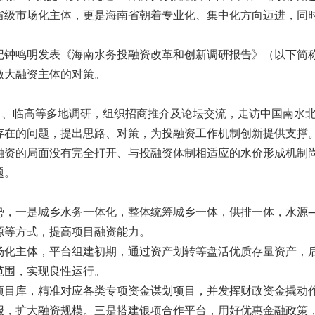
省级市场化主体，更是海南省朝着专业化、集中化方向迈进，同
记钟鸣明发表《海南水务投融资改革和创新调研报告》（以下简
做大融资主体的对策。
口、临高等多地调研，组织招商推介及论坛交流，走访中国南水
存在的问题，提出思路、对策，为投融资工作机制创新提供支撑
融资的局面没有完全打开、与投融资体制相适应的水价形成机制
题。
，一是城乡水务一体化，整体统筹城乡一体，供排一体，水源—
源等方式，提高项目融资能力。
场化主体，平台组建初期，通过资产划转等盘活优质存量资产，
范围，实现良性运行。
项目库，精准对应各类专项资金谋划项目，并发挥财政资金撬动
报，扩大融资规模。三是搭建银项合作平台，用好优惠金融政策