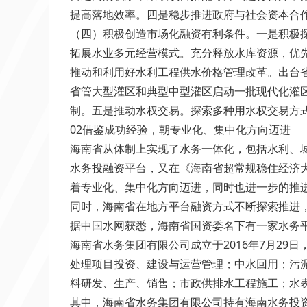
提高落地效率。四是稳步推进政府与社会资本合
（四）积极创造市场化融资有利条件。一是积极
拓展水业多元经营模式。充分释放水库资源，优先
推动和利用好水利工程供水价格管理改革。出台
省管大型灌区和典型中型灌区启动一批现代化灌
制。五是推动水权交易。探索多种用水权交易方
02借鉴成功经验，朝专业化、集中化方向迈进
海南省从体制上实现了水务一体化，包括水利、城
水务投融资平台，又在《海南省超常规稳住经济
着专业化、集中化方向迈进，同时也进一步的推
同时，海南省在地方平台融资方式不断探索推进
据中国水网获悉，海南省国资委名下有一家水务
海南省水务集团有限公司成立于2016年7月29
处理项目投资、建设与运营管理；中水回用；污
料研发、生产、销售；市政供排水工程施工；水
其中，海南省水务集团有限公司持有海南水务投资