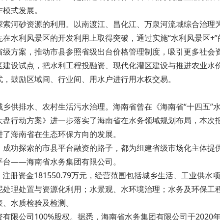
作模式发展。
探索河砂资源的利用。以南渡江、昌化江、万泉河流域综合治理
在水利风景区的开发利用上取得突破，通过实施“水利风景区+”的
省级方案，推动市县参照省级出台价格管理制度，吸引更多社会
区建设试点，把水利工程投融资、现代化灌区建设与推进农业水
式，鼓励区域间、行业间、用水户进行用水权交易。
乡供排水、农村生活污水治理。海南省曾在《海南省“十四五”
大盘行动方案》进一步落实了海南省在水务领域规划布局，本次
进了海南省在生态环保方向的发展。
，成功探索的市县平台融资的路子，都为组建省级市场化主体提
平台——海南省水务集团有限公司。
日，注册资金181550.79万元，经营范围包括城乡生活、工业
泥处理处置与资源化利用；水景观、水环境治理；水务及环保工
表、水质检验及检测。
有限公司100%股权。据悉，海南省水务集团有限公司于2020