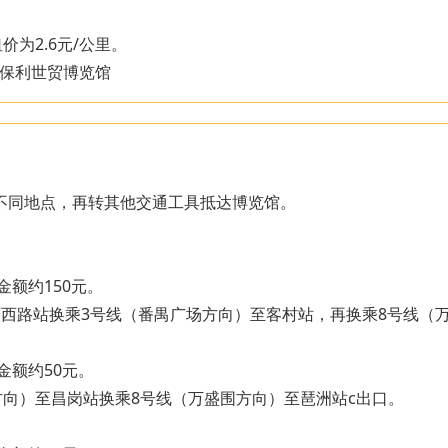
价为2.6元/公里。
号保利世贸博览馆
区不同地点，再转其他交通工具抵达博览馆。
金额约150元。
育西路站换乘3号线（番禺广场方向）至客村站，再换乘8号线（
金额约50元。
站方向）至昌岗站换乘8号线（万盛围方向）至琶洲站c出口。