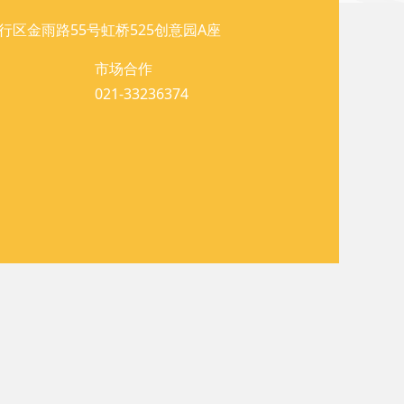
行区金雨路55号虹桥525创意园A座
市场合作
021-33236374