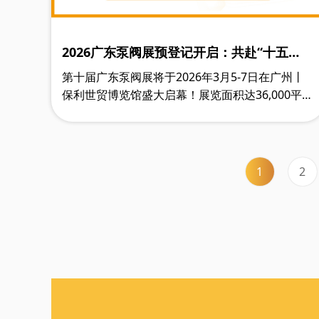
2026广东泵阀展预登记开启：共赴“十五
五”，抢占新质生产力高地
第十届广东泵阀展将于2026年3月5-7日在广州丨
保利世贸博览馆盛大启幕！展览面积达36,000平方
米，预计将汇聚超20,000名专业观众，吸引800余
家优质展商踊跃参展。
1
2