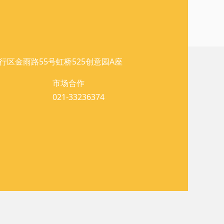
行区金雨路55号虹桥525创意园A座
市场合作
021-33236374